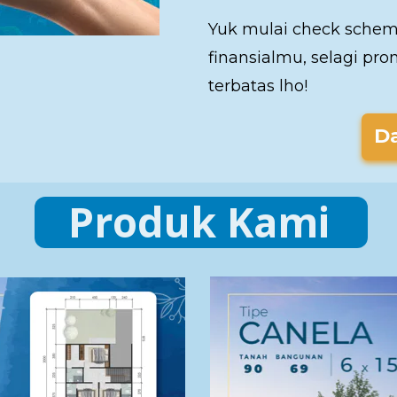
Yuk mulai check schem
finansialmu, selagi pr
terbatas lho!
D
Produk Kami