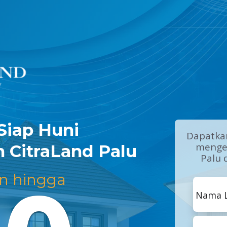
Siap Huni
Dapatkan
mengen
 CitraLand Palu
Palu 
n hingga