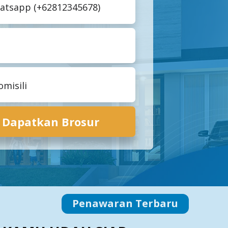
️
SHM
Dapatkan Brosur
Penawaran Terbaru