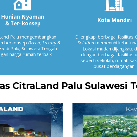
Hunian Nyaman
Kota Mandiri
& Ter- konsep
aLand Palu mengembangkan
Dilengkapi berbagai fasilitas
an berkonsep
Green, Luxury &
Solution
memenuhi kebutuha
rn
di Palu, Sulawesi Tengah
Lokasi mudah dijangkau, 
gan harga rumah terbaik.
dengan berbagai fasilitas
seperti sekolah, rumah sak
pusat perdagangan.
itas CitraLand Palu Sulawesi 