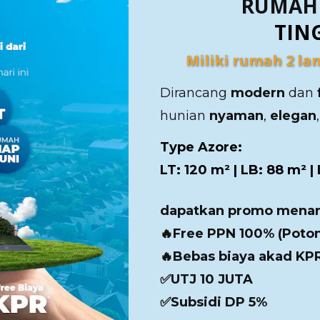
RUMAH 
TIN
Miliki rumah 2 la
Dirancang
modern
dan
hunian
nyaman
,
elegan
Type Azore:
LT: 120 m² | LB: 88 m² | L
dapatkan promo menari
🔥Free PPN 100% (Poton
🔥Bebas biaya akad KPR
✅UTJ 10 JUTA
✅Subsidi DP 5%