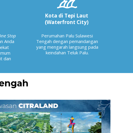
Kota di Tepi Laut
(Waterfront City)
One Stop
Perumahan Palu Sulawesi
n Anda
Tengah dengan pemandangan
yang mengarah langsung pada
dekat
keindahan Teluk Palu.
 umum
it dan
Tengah