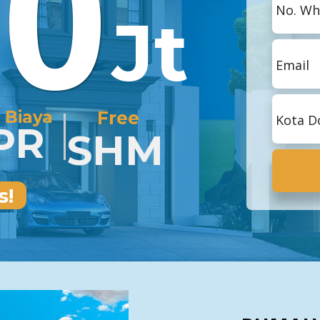
20
Jt
✔
 Biaya
✔️
Free
PR
✔️
SHM
s!