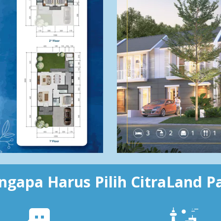
gapa Harus Pilih CitraLand P