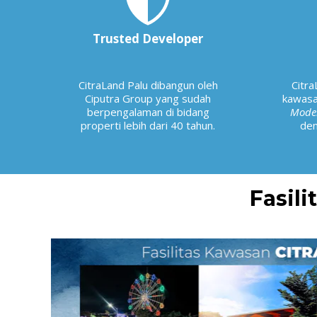
Trusted Developer
CitraLand Palu dibangun oleh
Citr
Ciputra Group yang sudah
kawas
berpengalaman di bidang
Mode
properti lebih dari 40 tahun.
den
Fasil