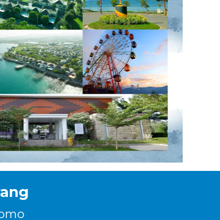
rang
romo